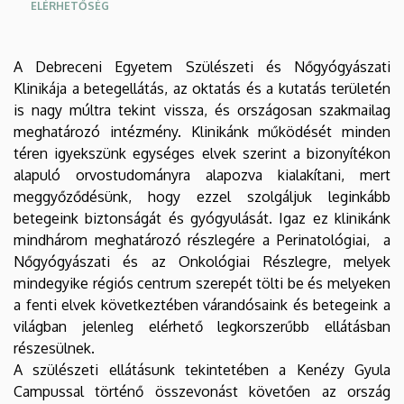
ELÉRHETŐSÉG
A Debreceni Egyetem Szülészeti és Nőgyógyászati
Klinikája a betegellátás, az oktatás és a kutatás területén
is nagy múltra tekint vissza, és országosan szakmailag
meghatározó intézmény. Klinikánk működését minden
téren igyekszünk egységes elvek szerint a bizonyítékon
alapuló orvostudományra alapozva kialakítani, mert
meggyőződésünk, hogy ezzel szolgáljuk leginkább
betegeink biztonságát és gyógyulását. Igaz ez klinikánk
mindhárom meghatározó részlegére a Perinatológiai, a
Nőgyógyászati és az Onkológiai Részlegre, melyek
mindegyike régiós centrum szerepét tölti be és melyeken
a fenti elvek következtében várandósaink és betegeink a
világban jelenleg elérhető legkorszerűbb ellátásban
részesülnek.
A szülészeti ellátásunk tekintetében a Kenézy Gyula
Campussal történő összevonást követően az ország