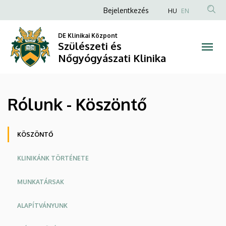
Rólunk
Ugrás
Anonim
Bejelentkezés
HU
EN
a
Felhasználói
-
tartalomra
DE Klinikai Központ
fiók
Szülészeti és
Köszöntő
menüje
Nőgyógyászati Klinika
|
Szülészeti
Rólunk - Köszöntő
és
Nőgyógyászati
Oldalmenü
KÖSZÖNTŐ
Klinika
KLINIKÁNK TÖRTÉNETE
MUNKATÁRSAK
ALAPÍTVÁNYUNK