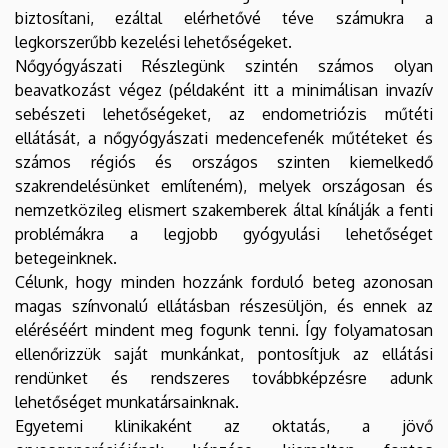
biztosítani, ezáltal elérhetővé téve számukra a
legkorszerűbb kezelési lehetőségeket.
Nőgyógyászati Részlegünk szintén számos olyan
beavatkozást végez (példaként itt a minimálisan invazív
sebészeti lehetőségeket, az endometriózis műtéti
ellátását, a nőgyógyászati medencefenék műtéteket és
számos régiós és országos szinten kiemelkedő
szakrendelésünket említeném), melyek országosan és
nemzetközileg elismert szakemberek által kínálják a fenti
problémákra a legjobb gyógyulási lehetőséget
betegeinknek.
Célunk, hogy minden hozzánk forduló beteg azonosan
magas színvonalú ellátásban részesüljön, és ennek az
eléréséért mindent meg fogunk tenni. Így folyamatosan
ellenőrizzük saját munkánkat, pontosítjuk az ellátási
rendünket és rendszeres továbbképzésre adunk
lehetőséget munkatársainknak.
Egyetemi klinikaként az oktatás, a jövő