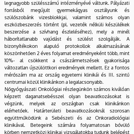
legnagyobb szülésszámú intézményévé váltunk. Pályázati
forrásból megújult gyermekágyas osztályunk és
szülőszobánk vizesblokkjai, valamint számos olyan
eszközbeszerzés történt (pl. vezeték nélküli készülékek
beszerzése a szívhang észleléséhez), mely a minél
háborítatlanabb vajúdást és szülést szolgálják. A
bizonyítékokon alapuló protokollok alkalmazásának
köszönhetően 2 éves folyamat eredményeként több, mint
10%- al csökkent a császármetszések gyakorisága
változatlan újszülöttkori eredmények mellett. Ez a fontos
mérőszám ma az ország egyetemi klinikái és III. szintű
centrumai közül klinikánkon a legalacsonyabb.
Nőgyógyászati Onkológiai részlegünkön számos kiválóan
képzett daganatsebésszel olyan beavatkozásokat is
végzünk, melyek az országban csak klinikánkon
elérhetőek. Határterületi beavatkozásoknál szorosan
együttműködünk a Sebészeti és az Onkoradiológiai
klinikával. Betegeink számára folyamatosan bővülő
körben nemzetközi klinikai vizsgálatokba tudunk belépést