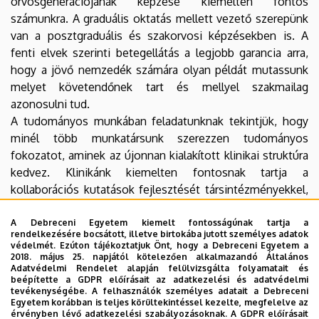
orvosgenerációjának képzése kiemelten fontos
számunkra. A graduális oktatás mellett vezető szerepünk
van a posztgraduális és szakorvosi képzésekben is. A
fenti elvek szerinti betegellátás a legjobb garancia arra,
hogy a jövő nemzedék számára olyan példát mutassunk
melyet követendőnek tart és mellyel szakmailag
azonosulni tud.
A tudományos munkában feladatunknak tekintjük, hogy
minél több munkatársunk szerezzen tudományos
fokozatot, aminek az újonnan kialakított klinikai struktúra
kedvez. Klinikánk kiemelten fontosnak tartja a
kollaborációs kutatások fejlesztését társintézményekkel,
és a minél aktívabb részvételt a hazai és nemzetközi
tudományos közéletben.
A Debreceni Egyetem kiemelt fontosságúnak tartja a
rendelkezésére bocsátott, illetve birtokába jutott személyes adatok
védelmét. Ezúton tájékoztatjuk Önt, hogy a Debreceni Egyetem a
2018. május 25. napjától kötelezően alkalmazandó Általános
Dr. Krasznai Zoárd
Adatvédelmi Rendelet alapján felülvizsgálta folyamatait és
beépítette a GDPR előírásait az adatkezelési és adatvédelmi
klinikaigazgató
tevékenységébe. A felhasználók személyes adatait a Debreceni
Egyetem korábban is teljes körültekintéssel kezelte, megfelelve az
érvényben lévő adatkezelési szabályozásoknak. A GDPR előírásait